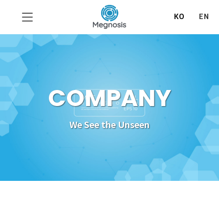
KO
EN
COMPANY
We See the Unseen